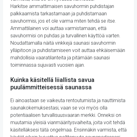
Harkitse ammattimaisen savuhormin puhdistajan
palkkaamista tarkastamaan ja puhdistamaan
savuhormisi, jos et ole varma miten tehdä se itse.
Ammattilainen voi auttaa varmistamaan, että
savuhormisi on puhdas ja turvallinen käyttöä varten.
Noudattamalla näitä vinkkejä saunasi savuhormin
ylläpitoon ja puhdistamiseen voit auttaa ehkäisemään
mahdollisia vaaratilanteita ja pitämään saunasi
toiminnassa sujuvasti vuosien ajan.
Kuinka käsitellä liiallista savua
puulämmitteisessä saunassa
Ei ainoastaan se vaikeuta rentoutumista ja nauttimista
saunakokemuksestasi, vaan se voi myös olla
potentiaalisen turvallisuusvaaran merkki. Onneksi on
muutamia yleisiä vianmääritysvaiheita, joita voit tehdä
käsitelläksesi tätä ongelmaa. Ensinnäkin varmista, että