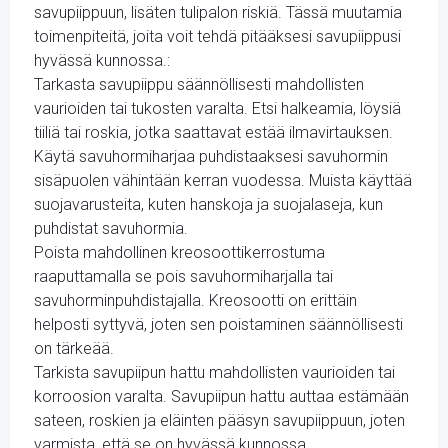
savupiippuun, lisäten tulipalon riskiä. Tässä muutamia
toimenpiteitä, joita voit tehdä pitääksesi savupiippusi
hyvässä kunnossa.:
Tarkasta savupiippu säännöllisesti mahdollisten
vaurioiden tai tukosten varalta. Etsi halkeamia, löysiä
tiiliä tai roskia, jotka saattavat estää ilmavirtauksen.
Käytä savuhormiharjaa puhdistaaksesi savuhormin
sisäpuolen vähintään kerran vuodessa. Muista käyttää
suojavarusteita, kuten hanskoja ja suojalaseja, kun
puhdistat savuhormia.
Poista mahdollinen kreosoottikerrostuma
raaputtamalla se pois savuhormiharjalla tai
savuhorminpuhdistajalla. Kreosootti on erittäin
helposti syttyvä, joten sen poistaminen säännöllisesti
on tärkeää.
Tarkista savupiipun hattu mahdollisten vaurioiden tai
korroosion varalta. Savupiipun hattu auttaa estämään
sateen, roskien ja eläinten pääsyn savupiippuun, joten
varmista, että se on hyvässä kunnossa.