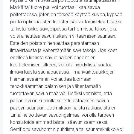
käytät oikein kuivattua polttopuuta saunapadassasi.
Märkä tai tuore puu voi tuottaa liikaa savua
poltettaessa, joten on tärkeää käyttää kuivaa, kypsää
puuta optimaalisten tulosten saavuttamiseksi. Lisäksi
tarkista, onko savupiipussa tai hormissa tukos, joka
voisi aiheuttaa savun takaisin virtaamisen saunaan.
Esteiden poistaminen auttaa parantamaan
ilmavirtausta ja vähentämään savutasoja. Jos koet
edelleen liiallista savua näiden ongelmien
käsittelemisen jälkeen, voi olla hyödyllistä säätää
ilmavirtausta saunapadassa. Ilmanvaihtoaukkojen
hieman avaaminen voi auttaa luomaan
tehokkaamman palamisen ja vähentämään
tuotettavan savun määrää. Lisäksi varmista, että
padan ovi on kunnolla suljettu estääksesi savun
pääsyn saunaan. Jos mikään näistä ratkaisuista ei
tunnu helpottavan savuongelmaa, voi olla tarpeen
konsultoida ammattilaista lisäavun saamiseksi.
Sertifioitu savuhormin puhdistaja tai saunateknikko voi