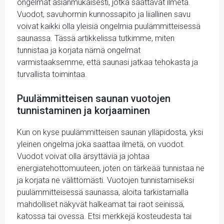
ongelmat asianmukaisesti, jotka saattavat ilmetä.
Vuodot, savuhormin kunnossapito ja liiallinen savu
voivat kaikki olla yleisiä ongelmia puulämmitteisessä
saunassa. Tässä artikkelissa tutkimme, miten
tunnistaa ja korjata nämä ongelmat
varmistaaksemme, että saunasi jatkaa tehokasta ja
turvallista toimintaa.
Puulämmitteisen saunan vuotojen
tunnistaminen ja korjaaminen
Kun on kyse puulämmitteisen saunan ylläpidosta, yksi
yleinen ongelma joka saattaa ilmetä, on vuodot.
Vuodot voivat olla ärsyttäviä ja johtaa
energiatehottomuuteen, joten on tärkeää tunnistaa ne
ja korjata ne välittömästi. Vuotojen tunnistamiseksi
puulämmitteisessä saunassa, aloita tarkistamalla
mahdolliset näkyvät halkeamat tai raot seinissä,
katossa tai ovessa. Etsi merkkejä kosteudesta tai