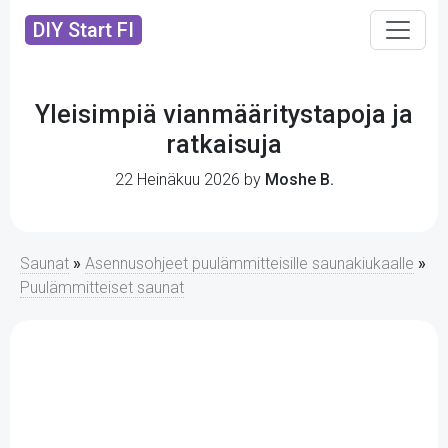
DIY Start FI
Yleisimpiä vianmääritystapoja ja
ratkaisuja
22 Heinäkuu 2026 by
Moshe B.
Saunat
»
Asennusohjeet puulämmitteisille saunakiukaalle
»
Puulämmitteiset saunat