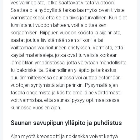
vesivahingoista, jotka saattavat viitata vuotoon.
Saattaa olla hyödyllistä tarkastaa myös oven tiiviste
varmistaaksesi, että se on tiivis ja turvallinen. Kun olet
tunnistanut vuodon lähteen, voit aloittaa sen
korjaamisen. Riippuen vuodon koosta ja sijainnista,
saatat joutua tiivistämään sen silikonilla tai
vaihtamaan vaurioituneen eristyksen. Varmista, että
käytät materiaaleja, jotka ovat turvallisia korkean
lämpötilan ympäristössä, jotta vältytään mahdollisilta
tulipaloriskeiltä. Säännöllinen ylläpito ja tarkastus
puulämmitteisessä saunassa voi auttaa estämään
vuotojen syntymistä alun perinkin. Pysymällä ajan
tasalla ongelmista ja käsittelemällä ne välittömästi,
voit varmistaa, että saunasi pysyy optimaalisessa
kunnossa vuosien ajan.
Saunan savupiipun ylläpito ja puhdistus
Ajan myötä kreosootti ja nokisakka voivat kertyä